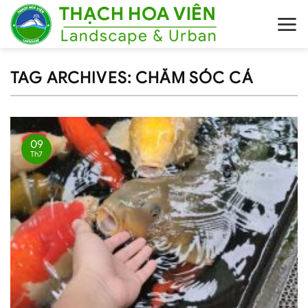
Skip
to
content
TAG ARCHIVES:
CHĂM SÓC CÁ
09
Th7