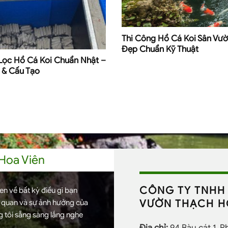
Thi Công Hồ Cá Koi Sân Vư
Đẹp Chuẩn Kỹ Thuật
Lọc Hồ Cá Koi Chuẩn Nhật –
 & Cấu Tạo
 Hoa Viên
CÔNG TY TNHH 
n về bất kỳ điều gì bạn
VƯỜN THẠCH H
h quan và sự ảnh hưởng của
 tôi sẵng sàng lắng nghe
Địa chỉ:
94 Bàu cát 1, 