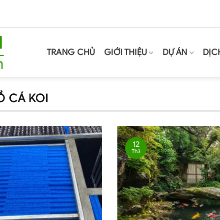
TRANG CHỦ
GIỚI THIỆU
DỰ ÁN
DỊC
 CÁ KOI
12
Th3