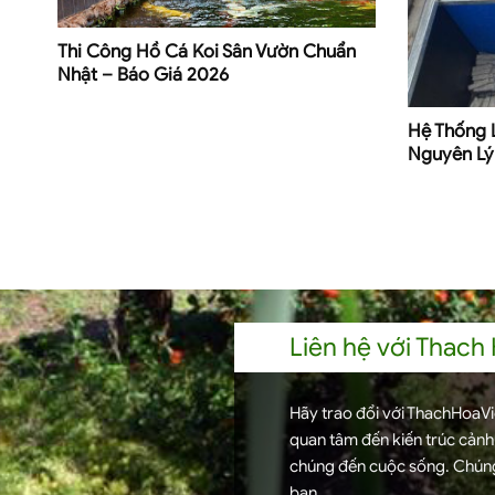
Thi Công Hồ Cá Koi Sân Vườn Chuẩn
Nhật – Báo Giá 2026
Hệ Thống 
Nguyên Lý
Liên hệ với Thach
Hãy trao đổi với ThachHoaVie
quan tâm đến kiến trúc cản
chúng đến cuộc sống. Chúng
bạn.