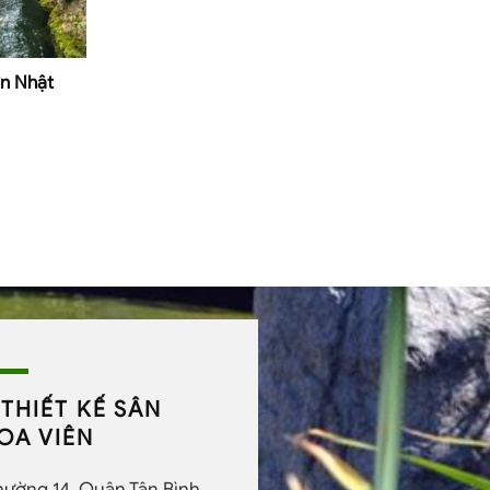
ờn Nhật
THIẾT KẾ SÂN
OA VIÊN
Phường 14, Quận Tân Bình