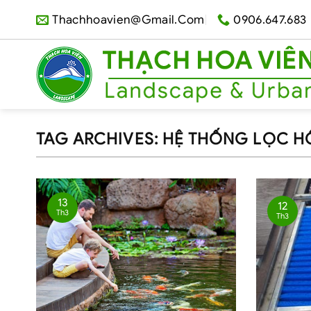
Skip
Thachhoavien@gmail.com
0906.647.683
to
content
TAG ARCHIVES:
HỆ THỐNG LỌC HỒ
13
12
Th3
Th3