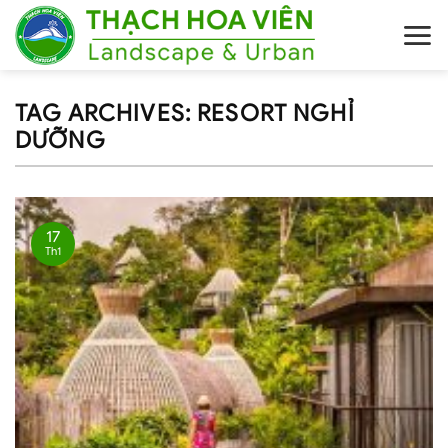
Skip
to
content
TAG ARCHIVES:
RESORT NGHỈ
DƯỠNG
17
Th1