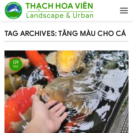
Skip
to
content
TAG ARCHIVES:
TĂNG MÀU CHO CÁ
09
Th7