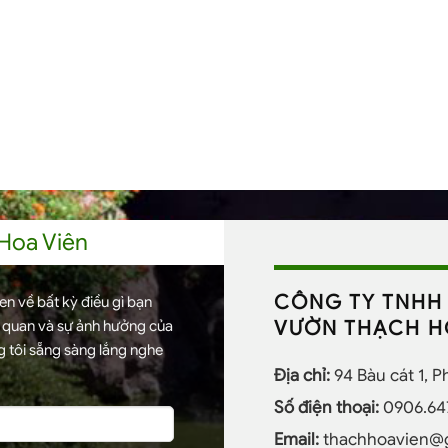
 Hoa Viên
CÔNG TY TNHH 
n về bất kỳ điều gì bạn
VƯỜN THẠCH H
h quan và sự ảnh hưởng của
 tôi sẵng sàng lắng nghe
Địa chỉ:
94 Bàu cát 1, 
Số điện thoại:
0906.64
Email:
thachhoavien@