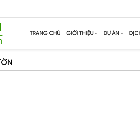
TRANG CHỦ
GIỚI THIỆU
DỰ ÁN
DỊC
ƯỜN