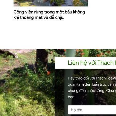
Công viên rừng trong một bầu không
khí thoáng mát và dễ chịu.
Liên hệ với Thach
Hãy trao đổi với ThachHoaVie
quan tâm đến kiến trúc cản
chúng đến cuộc sống. Chúng
bạn.