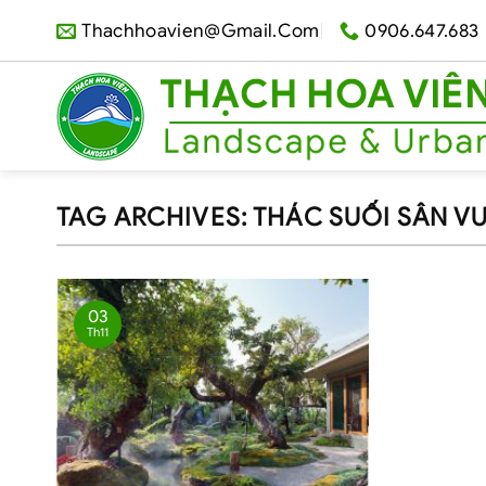
Skip
Thachhoavien@gmail.com
0906.647.683
to
content
TAG ARCHIVES:
THÁC SUỐI SÂN V
03
Th11