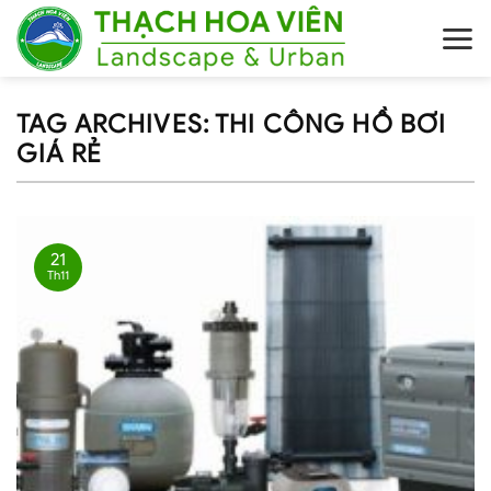
Skip
to
content
TAG ARCHIVES:
THI CÔNG HỒ BƠI
GIÁ RẺ
21
Th11