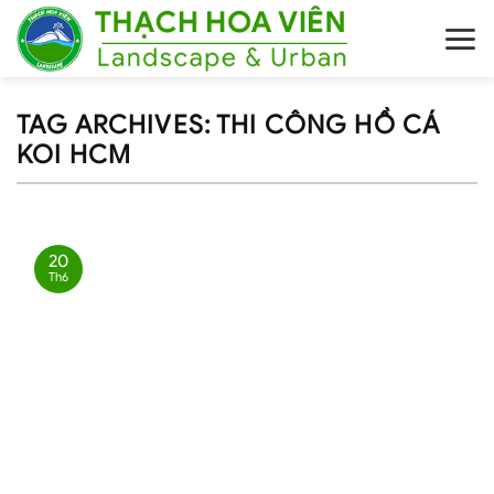
Skip
to
content
TAG ARCHIVES:
THI CÔNG HỒ CÁ
KOI HCM
20
Th6