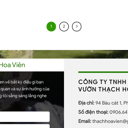
1
2
 Hoa Viên
CÔNG TY TNHH 
n về bất kỳ điều gì bạn
VƯỜN THẠCH H
h quan và sự ảnh hưởng của
 tôi sẵng sàng lắng nghe
Địa chỉ:
94 Bàu cát 1, 
Số điện thoại:
0906.64
Email:
thachhoavien@