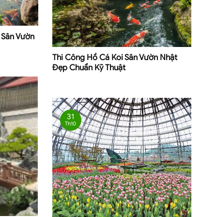
 Sân Vườn
Thi Công Hồ Cá Koi Sân Vườn Nhật
Đẹp Chuẩn Kỹ Thuật
31
Th10