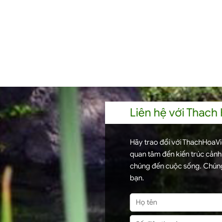
Liên hệ với Thach
Hãy trao đổi với ThachHoaVie
quan tâm đến kiến trúc cản
chúng đến cuộc sống. Chúng
bạn.