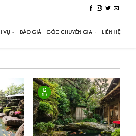
H VỤ
BÁO GIÁ
GÓC CHUYÊN GIA
LIÊN HỆ
12
Th3