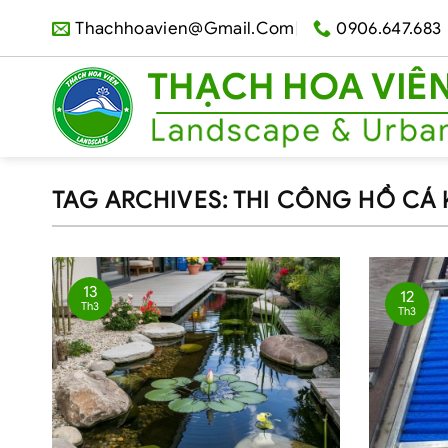
Skip
Thachhoavien@gmail.com
0906.647.683
to
content
TAG ARCHIVES:
THI CÔNG HỒ CÁ 
13
12
Th3
Th3