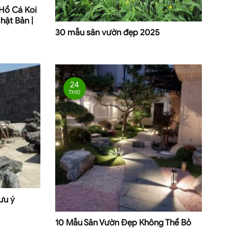
 Hồ Cá Koi
hật Bản |
30 mẫu sân vườn đẹp 2025
24
Th10
lưu ý
10 Mẫu Sân Vườn Đẹp Không Thể Bỏ