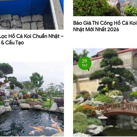
Báo Giá Thi Công Hồ Cá Koi
Nhật Mới Nhất 2026
Lọc Hồ Cá Koi Chuẩn Nhật –
 & Cấu Tạo
29
Th7