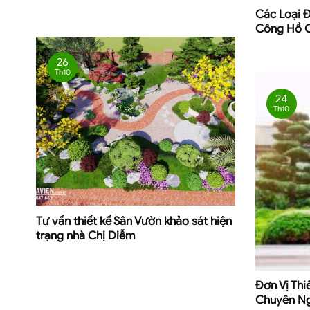
Các Loại 
Công Hồ C
26
Th10
24
Th10
Tư vấn thiết kế Sân Vườn khảo sát hiện
trạng nhà Chị Diễm
Đơn Vị Thi
Chuyên N