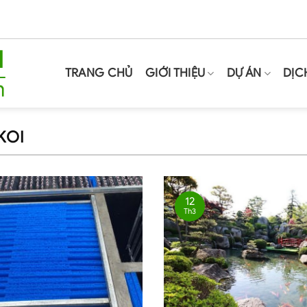
TRANG CHỦ
GIỚI THIỆU
DỰ ÁN
DỊC
KOI
12
Th3