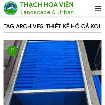
Skip
to
content
TAG ARCHIVES:
THIẾT KẾ HỒ CÁ KOI
12
Th3