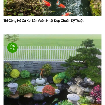
Thi Công Hồ Cá Koi Sân Vườn Nhật Đẹp Chuẩn Kỹ Thuật
04
Th8