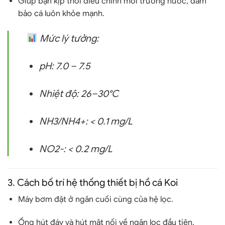
Giúp bạn kịp thời điều chỉnh môi trường nước, đảm
bảo cá luôn khỏe mạnh.
Mức lý tưởng:
pH: 7.0 – 7.5
Nhiệt độ: 26–30°C
NH3/NH4+: < 0.1 mg/L
NO2-: < 0.2 mg/L
3. Cách bố trí hệ thống thiết bị hồ cá Koi
Máy bơm
đặt ở ngăn cuối cùng của hệ lọc.
Ống hút đáy và hút mặt
nối về ngăn lọc đầu tiên.