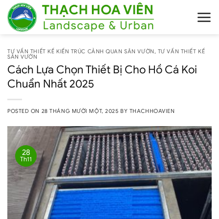
Skip
to
content
TƯ VẤN THIẾT KẾ KIẾN TRÚC CẢNH QUAN SÂN VƯỜN
,
TƯ VẤN THIẾT KẾ
SÂN VƯỜN
Cách Lựa Chọn Thiết Bị Cho Hồ Cá Koi
Chuẩn Nhất 2025
POSTED ON
28 THÁNG MƯỜI MỘT, 2025
BY
THACHHOAVIEN
28
Th11