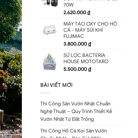
70W
2.620.000
₫
MÁY TẠO OXY CHO HỒ
CÁ - MÁY SỦI KHÍ
FUJIMAC
3.800.000
₫
SỨ LỌC BACTERIA
HOUSE MOTOTARO
5.500.000
₫
BÀI VIẾT MỚI
Thi Công Sân Vườn Nhật Chuẩn
Nghệ Thuật – Quy Trình Thiết Kế
Vườn Nhật Từ Đất Trống
Thi Công Hồ Cá Koi Sân Vườn