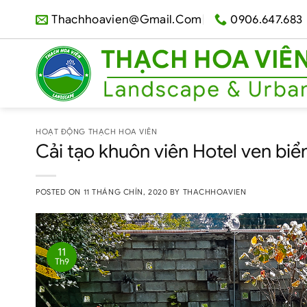
Skip
Thachhoavien@gmail.com
0906.647.683
to
content
HOẠT ĐỘNG THẠCH HOA VIÊN
Cải tạo khuôn viên Hotel ven biể
POSTED ON
11 THÁNG CHÍN, 2020
BY
THACHHOAVIEN
11
Th9