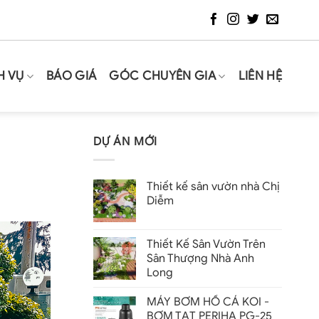
H VỤ
BÁO GIÁ
GÓC CHUYÊN GIA
LIÊN HỆ
DỰ ÁN MỚI
Thiết kế sân vườn nhà Chị
Diễm
Thiết Kế Sân Vườn Trên
Sân Thượng Nhà Anh
Long
MÁY BƠM HỒ CÁ KOI -
BƠM TẠT PERIHA PG-25