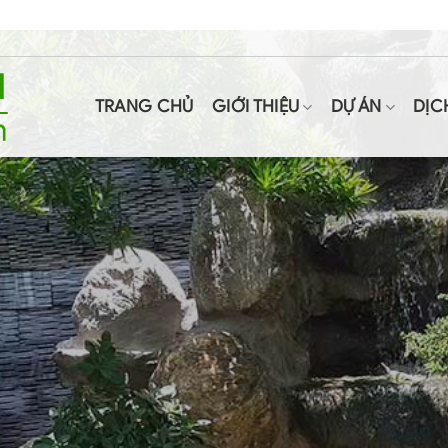
TRANG CHỦ
GIỚI THIỆU
DỰ ÁN
DỊC