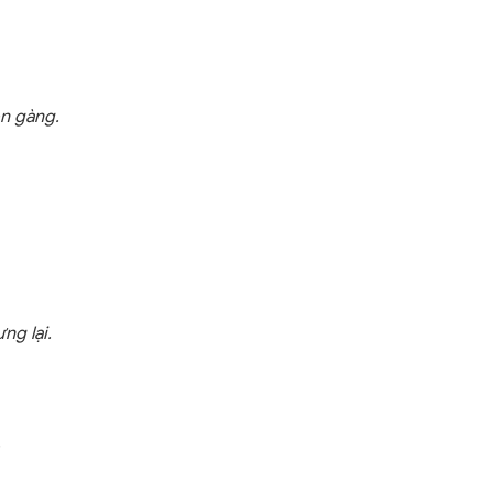
òn gàng.
ng lại.
.