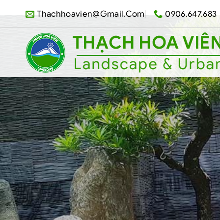
Skip
Thachhoavien@gmail.com
0906.647.683
to
content