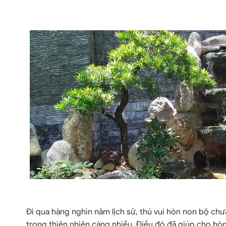
Đ
i qua hàng nghìn năm lịch sử, thú vui hòn non bộ ch
trong thiên nhiên càng nhiều. Điều đó đã giúp cho h