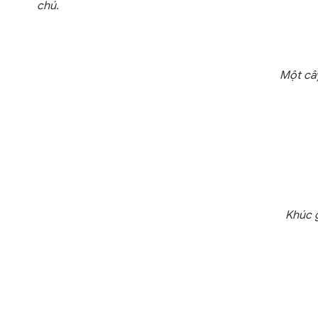
chú.
Một cây
Khúc g