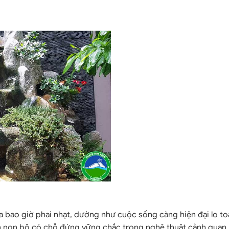
ưa bao giờ phai nhạt, dường như cuộc sống càng hiện đại lo t
òn non bộ có chỗ đứng vững chắc trong nghệ thuật cảnh quan 