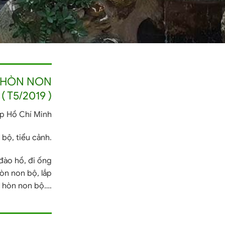
G HÒN NON
 T5/2019 )
Tp Hồ Chí Minh
bộ, tiểu cảnh.
đào hồ, đi ống
òn non bộ, lắp
kế hòn non bộ….