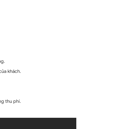
ng.
của khách.
g thu phí.