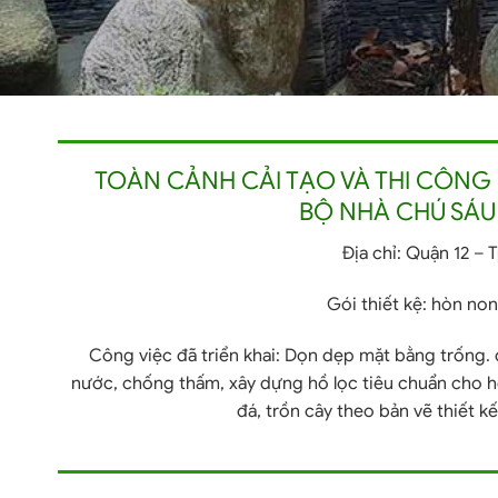
TOÀN CẢNH CẢI TẠO VÀ THI CÔN
BỘ NHÀ CHÚ SÁU (
Đ
ịa chỉ:
Quận 12 – 
G
ói thiết kệ:
hòn non 
Công việc đã triển khai:
Dọn dẹp mặt bằng trống. 
nước, chống thấm, xây dựng hồ lọc tiêu chuẩn cho h
đá, trồn cây theo bản vẽ thiết 