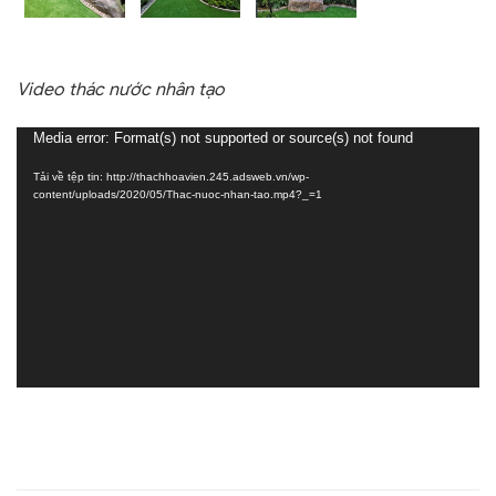
Video thác nước nhân tạo
Trình
Media error: Format(s) not supported or source(s) not found
chơi
Tải về tệp tin: http://thachhoavien.245.adsweb.vn/wp-
Video
content/uploads/2020/05/Thac-nuoc-nhan-tao.mp4?_=1