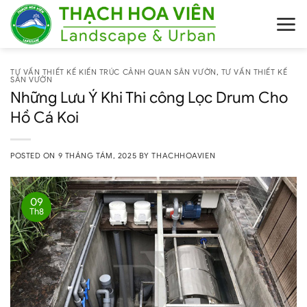
Skip
to
content
TƯ VẤN THIẾT KẾ KIẾN TRÚC CẢNH QUAN SÂN VƯỜN
,
TƯ VẤN THIẾT KẾ
SÂN VƯỜN
Những Lưu Ý Khi Thi công Lọc Drum Cho
Hồ Cá Koi
POSTED ON
9 THÁNG TÁM, 2025
BY
THACHHOAVIEN
09
Th8