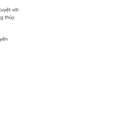
uyệt vời
ng thủy
uyền