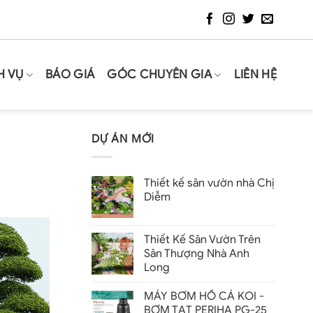
H VỤ
BÁO GIÁ
GÓC CHUYÊN GIA
LIÊN HỆ
DỰ ÁN MỚI
Thiết kế sân vườn nhà Chị
Diễm
Thiết Kế Sân Vườn Trên
Sân Thượng Nhà Anh
Long
MÁY BƠM HỒ CÁ KOI -
BƠM TẠT PERIHA PG-25