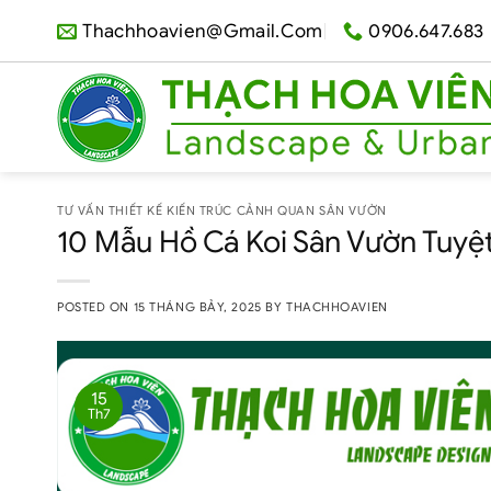
Skip
Thachhoavien@gmail.com
0906.647.683
to
content
TƯ VẤN THIẾT KẾ KIẾN TRÚC CẢNH QUAN SÂN VƯỜN
10 Mẫu Hồ Cá Koi Sân Vườn Tuyệ
POSTED ON
15 THÁNG BẢY, 2025
BY
THACHHOAVIEN
15
Th7