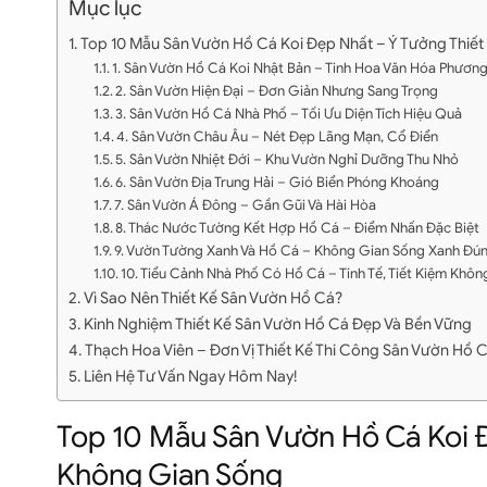
Mục lục
Top 10 Mẫu Sân Vườn Hồ Cá Koi Đẹp Nhất – Ý Tưởng Thiế
1. Sân Vườn Hồ Cá Koi Nhật Bản – Tinh Hoa Văn Hóa Phươn
2. Sân Vườn Hiện Đại – Đơn Giản Nhưng Sang Trọng
3. Sân Vườn Hồ Cá Nhà Phố – Tối Ưu Diện Tích Hiệu Quả
4. Sân Vườn Châu Âu – Nét Đẹp Lãng Mạn, Cổ Điển
5. Sân Vườn Nhiệt Đới – Khu Vườn Nghỉ Dưỡng Thu Nhỏ
6. Sân Vườn Địa Trung Hải – Gió Biển Phóng Khoáng
7. Sân Vườn Á Đông – Gần Gũi Và Hài Hòa
8. Thác Nước Tường Kết Hợp Hồ Cá – Điểm Nhấn Đặc Biệt
9. Vườn Tường Xanh Và Hồ Cá – Không Gian Sống Xanh Đú
10. Tiểu Cảnh Nhà Phố Có Hồ Cá – Tinh Tế, Tiết Kiệm Khôn
Vì Sao Nên Thiết Kế Sân Vườn Hồ Cá?
Kinh Nghiệm Thiết Kế Sân Vườn Hồ Cá Đẹp Và Bền Vững
Thạch Hoa Viên – Đơn Vị Thiết Kế Thi Công Sân Vườn Hồ C
Liên Hệ Tư Vấn Ngay Hôm Nay!
Top 10 Mẫu Sân Vườn Hồ Cá Koi 
Không Gian Sống