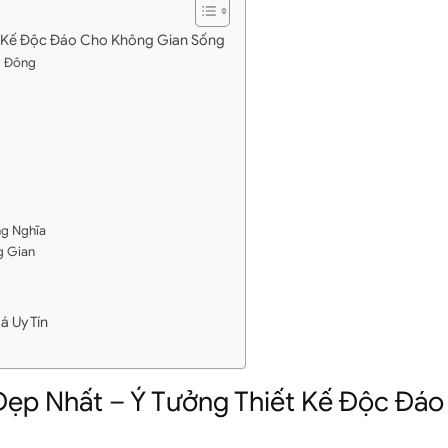
t Kế Độc Đáo Cho Không Gian Sống
g Đông
ng Nghĩa
g Gian
á Uy Tín
Đẹp Nhất – Ý Tưởng Thiết Kế Độc Đá