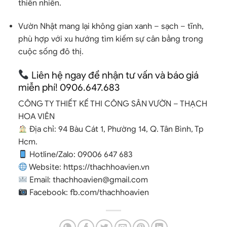
thiên nhiên
.
Vườn Nhật mang lại
không gian xanh – sạch – tĩnh
,
phù hợp với xu hướng tìm kiếm sự cân bằng trong
cuộc sống đô thị.
Liên hệ ngay để nhận tư vấn và báo giá
miễn phí! 0906.647.683
CÔNG TY THIẾT KẾ THI CÔNG SÂN VƯỜN – THẠCH
HOA VIÊN
Địa chỉ: 94 Bàu Cát 1, Phường 14, Q. Tân Bình, Tp
Hcm.
Hotline/Zalo:
09006 647 683
Website:
https://thachhoavien.vn
Email:
thachhoavien@gmail.com
Facebook:
fb.com/thachhoavien