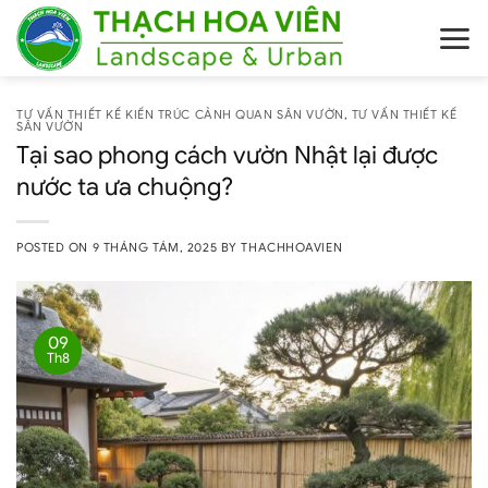
Skip
to
content
TƯ VẤN THIẾT KẾ KIẾN TRÚC CẢNH QUAN SÂN VƯỜN
,
TƯ VẤN THIẾT KẾ
SÂN VƯỜN
Tại sao phong cách vườn Nhật lại được
nước ta ưa chuộng?
POSTED ON
9 THÁNG TÁM, 2025
BY
THACHHOAVIEN
09
Th8