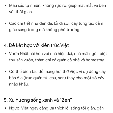
Màu sắc tự nhiên, không rực rỡ, giúp
mát mắt và bền
với thời gian
.
Các chi tiết như đèn đá, lối đi sỏi, cây tùng tạo cảm
giác
sang trọng mà không phô trương
.
4.
Dễ kết hợp với kiến trúc Việt
Vườn Nhật hài hòa với
nhà hiện đại, nhà mái ngói, biệt
thự sân vườn
, thậm chí cả quán cà phê và homestay.
Có thể
biến tấu
để mang hơi thở Việt, ví dụ dùng cây
bản địa (trúc quân tử, cau, sen) thay cho một số cây
nhập khẩu.
5.
Xu hướng sống xanh và “Zen”
Người Việt ngày càng ưa thích
lối sống tối giản, gần