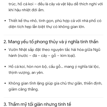
trúc, hồ cá koi
– đều là cây và vật liệu dễ thích nghi với
khí hậu nhiệt đới ẩm.
Thiết kế
thu nhỏ, tinh gọn
, phù hợp cả với nhà phố có
diện tích hẹp lẫn biệt thự có không gian lớn.
2.
Mang yếu tố phong thủy và ý nghĩa tinh thần
Vườn Nhật sắp đặt
theo nguyên tắc hài hòa giữa Ngũ
hành
(nước – đá – cây – gỗ – kim loại).
Hồ cá koi, hòn non bộ, cầu gỗ… mang ý nghĩa
tài lộc,
thịnh vượng, an yên
.
Không gian tĩnh lặng giúp gia chủ
thư giãn, thiền định
,
giảm căng thẳng.
3.
Thẩm mỹ tối giản nhưng tinh tế