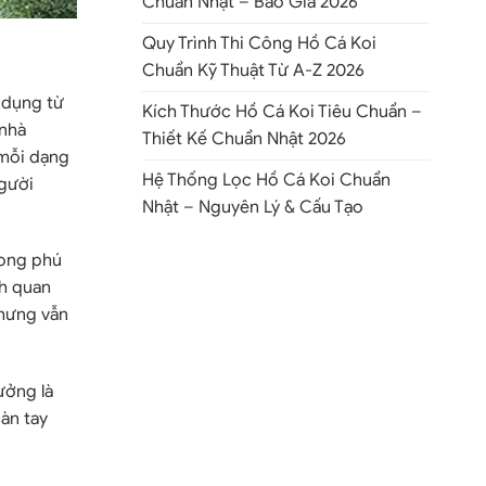
Chuẩn Nhật – Báo Giá 2026
Quy Trình Thi Công Hồ Cá Koi
Chuẩn Kỹ Thuật Từ A-Z 2026
 dụng từ
Kích Thước Hồ Cá Koi Tiêu Chuẩn –
 nhà
Thiết Kế Chuẩn Nhật 2026
 mỗi dạng
Hệ Thống Lọc Hồ Cá Koi Chuẩn
người
Nhật – Nguyên Lý & Cấu Tạo
hong phú
nh quan
nhưng vẫn
ưởng là
bàn tay