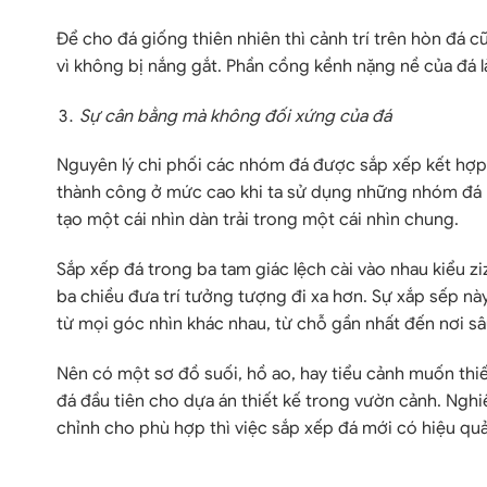
Để cho đá giống thiên nhiên thì cảnh trí trên hòn đ
vì không bị nắng gắt. Phần cồng kềnh nặng nề của đá 
Sự cân bằng mà không đối xứng của đá
Nguyên lý chi phối các nhóm đá được sắp xếp kết hợp
thành công ở mức cao khi ta sử dụng những nhóm đá b
tạo một cái nhìn dàn trải trong một cái nhìn chung.
Sắp xếp đá trong ba tam giác lệch cài vào nhau kiểu z
ba chiều đưa trí tưởng tượng đi xa hơn. Sự xắp sếp n
từ mọi góc nhìn khác nhau, từ chỗ gần nhất đến nơi sâ
Nên có một sơ đồ suối, hồ ao, hay tiểu cảnh muốn thiết 
đá đầu tiên cho dựa án thiết kế trong vườn cảnh. Nghi
chỉnh cho phù hợp thì việc sắp xếp đá mới có hiệu q