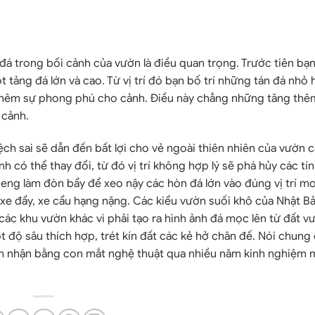
 đá trong bối cảnh của vườn là điều quan trọng. Trước tiên bạ
t tảng đá lớn và cao. Từ vị trí đó bạn bố trí những tán đá nhỏ 
 thêm sự phong phú cho cảnh. Điều này chẳng những tăng thê
 cảnh.
ệch sai sẽ dẫn đến bất lợi cho vẻ ngoài thiên nhiên của vườn c
 có thể thay đổi, từ đó vị trí không hợp lý sẽ phá hủy các tín
 beng làm đòn bẩy để xeo nậy các hòn đá lớn vào đúng vị trí 
 xe đẩy, xe cẩu hạng nặng. Các kiểu vườn suối khô của Nhật Bả
ác khu vườn khác vì phải tạo ra hình ảnh đá mọc lên từ đất v
 độ sâu thích hợp, trét kín đất các kẻ hở chân đế. Nói chung
cảm nhận bằng con mắt nghệ thuật qua nhiều năm kinh nghiệm 