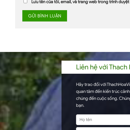
Lưu tên của tôi, email, và trang web trong trình duyệt 
Liên hệ với Thach
Hãy trao đổi với ThachHoaVie
quan tâm đến kiến trúc cản
chúng đến cuộc sống. Chúng
bạn.