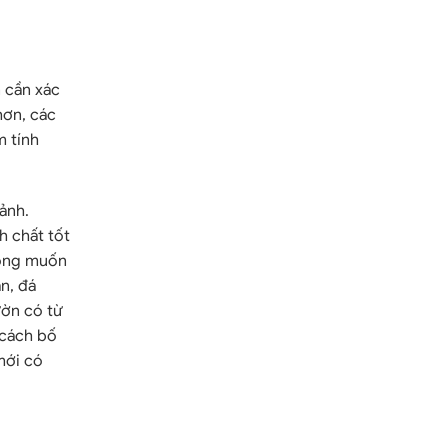
n cần xác
hơn, các
m tính
ảnh.
h chất tốt
mong muốn
n, đá
ườn có từ
 cách bố
mới có