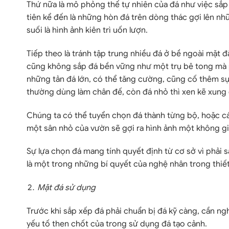
Thứ nữa là mô phỏng thế tự nhiên của đá như việc sắp
tiên kể đến là những hòn đá trên dòng thác gợi lên n
suối là hình ảnh kiên trì uốn lượn.
Tiếp theo là tránh tập trung nhiều đá ở bề ngoài mặt đ
cũng không sắp đá bền vững như một trụ bê tong mà 
những tản đá lớn, có thể tăng cường, cũng cố thêm sự
thường dùng làm chân đế, còn đá nhỏ thì xen kẽ xung qu
Chúng ta có thể tuyển chọn đá thành từng bộ, hoặc c
một sân nhỏ của vườn sẽ gợi ra hình ảnh một không gi
Sự lựa chọn đá mang tính quyết định từ cơ sở vì phải 
là một trong những bí quyết của nghệ nhân trong thiế
Mặt đá sử dụng
Trước khi sắp xếp đá phải chuẩn bị đá kỹ càng, cần ng
yếu tố then chốt của trong sử dụng đá tạo cảnh.