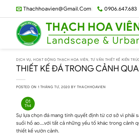
Skip
Thachhoavien@gmail.com
0906.647.683
to
content
DỊCH VỤ
,
HOẠT ĐỘNG THẠCH HOA VIÊN
,
TƯ VẤN THIẾT KẾ KIẾN T
THIẾT KẾ ĐÁ TRONG CẢNH QU
POSTED ON
1 THÁNG TƯ, 2020
BY
THACHHOAVIEN
01
Th4
Sự lựa chọn đá mang tính quyết định từ cơ sở vì phải 
suối hồ ao….với tất cả những yếu tố khác trong cảnh 
thiết kế vườn cảnh.