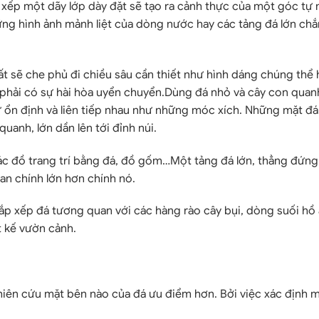
 xếp một dãy lớp dày đặt sẽ tạo ra cảnh thực của một góc tự 
hững hình ảnh mảnh liệt của dòng nước hay các tảng đá lớn ch
ất sẽ che phủ đi chiều sâu cần thiết như hình dáng chúng thể 
phải có sự hài hòa uyển chuyển.Dùng đá nhỏ và cây con quan
 ổn định và liên tiếp nhau như những móc xích. Những mặt đá
anh, lớn dần lên tới đỉnh núi.
ác đồ trang trí bằng đá, đồ gốm…Một tảng đá lớn, thẳng đứng
an chính lớn hơn chính nó.
sắp xếp đá tương quan với các hàng rào cây bụi, dòng suối hồ
t kế vườn cảnh.
hiên cứu mặt bên nào của đá ưu điểm hơn. Bởi việc xác định m