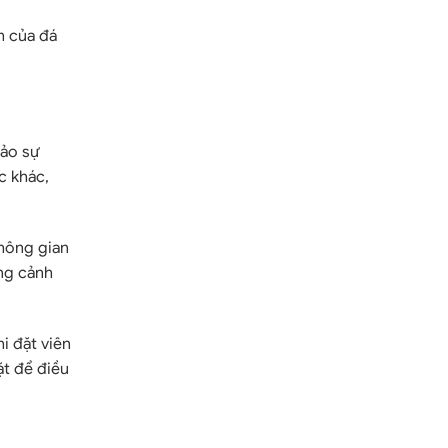
m của đá
bảo sự
c khác,
không gian
ang cảnh
i đặt viên
ặt để điều