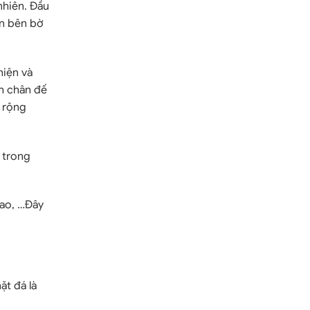
nhiên. Đầu
ắn bên bờ
hiện và
h chân đế
 rộng
 trong
 ao, …Đây
ặt đá là