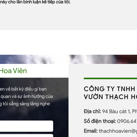
này cho lần bình luận kế tiếp của tôi.
 Hoa Viên
CÔNG TY TNHH 
n về bất kỳ điều gì bạn
VƯỜN THẠCH H
h quan và sự ảnh hưởng của
 tôi sẵng sàng lắng nghe
Địa chỉ:
94 Bàu cát 1, 
Số điện thoại:
0906.64
Email:
thachhoavien@