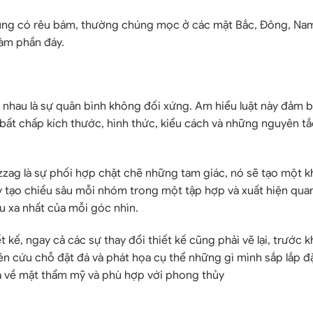
á cũng có rêu bám, thường chúng mọc ở các mặt Bắc, Đông, Na
làm phần đáy.
 nhau là sự quân bình không đối xứng. Am hiểu luật này đảm 
ất chấp kích thước, hình thức, kiểu cách và những nguyên tắ
izzag là sự phối hợp chặt chẽ những tam giác, nó sẽ tạo một 
ày tạo chiều sâu mỗi nhóm trong một tập hợp và xuất hiện qu
u xa nhất của mỗi góc nhìn.
kế, ngay cả các sự thay đổi thiết kế cũng phải vẽ lại, trước kh
ên cứu chỗ đặt đá và phát họa cụ thể những gì mình sắp lắp đ
uả về mặt thẩm mỹ và phù hợp với phong thủy