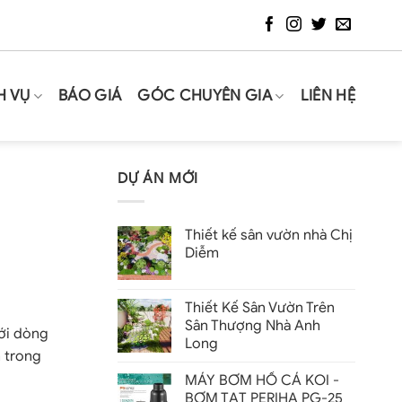
H VỤ
BÁO GIÁ
GÓC CHUYÊN GIA
LIÊN HỆ
DỰ ÁN MỚI
Thiết kế sân vườn nhà Chị
Diễm
Thiết Kế Sân Vườn Trên
Sân Thượng Nhà Anh
với dòng
Long
n trong
MÁY BƠM HỒ CÁ KOI -
BƠM TẠT PERIHA PG-25