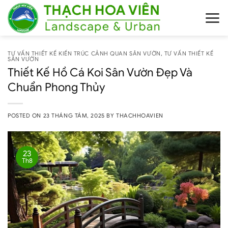
Skip
to
content
TƯ VẤN THIẾT KẾ KIẾN TRÚC CẢNH QUAN SÂN VƯỜN
,
TƯ VẤN THIẾT KẾ
SÂN VƯỜN
Thiết Kế Hồ Cá Koi Sân Vườn Đẹp Và
Chuẩn Phong Thủy
POSTED ON
23 THÁNG TÁM, 2025
BY
THACHHOAVIEN
23
Th8