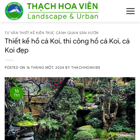
Skip
to
content
TƯ VẤN THIẾT KẾ KIẾN TRÚC CẢNH QUAN SÂN VƯỜN
Thiết kế hồ cá Koi, thi công hồ cá Koi, cá
Koi đẹp
POSTED ON
16 THÁNG MỘT, 2024
BY
THACHHOAVIEN
16
Th1