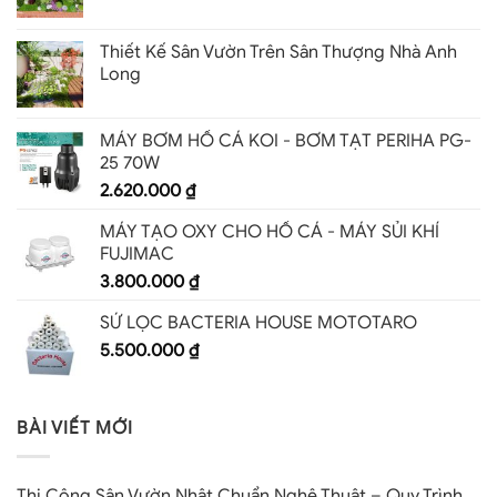
Thiết Kế Sân Vườn Trên Sân Thượng Nhà Anh
Long
MÁY BƠM HỒ CÁ KOI - BƠM TẠT PERIHA PG-
25 70W
2.620.000
₫
MÁY TẠO OXY CHO HỒ CÁ - MÁY SỦI KHÍ
FUJIMAC
3.800.000
₫
SỨ LỌC BACTERIA HOUSE MOTOTARO
5.500.000
₫
BÀI VIẾT MỚI
Thi Công Sân Vườn Nhật Chuẩn Nghệ Thuật – Quy Trình