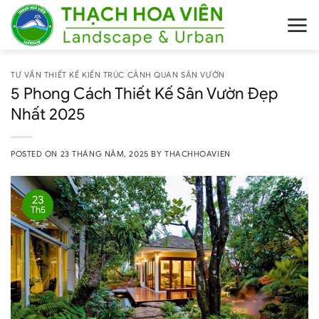
Skip
to
content
TƯ VẤN THIẾT KẾ KIẾN TRÚC CẢNH QUAN SÂN VƯỜN
5 Phong Cách Thiết Kế Sân Vườn Đẹp
Nhất 2025
POSTED ON
23 THÁNG NĂM, 2025
BY
THACHHOAVIEN
23
Th5