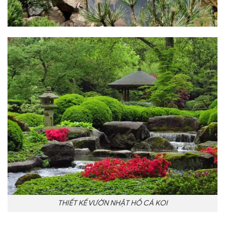
THIẾT KẾ VƯỜN NHẬT HỒ CÁ KOI