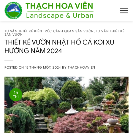
Skip
to
content
TƯ VẤN THIẾT KẾ KIẾN TRÚC CẢNH QUAN SÂN VƯỜN
,
TƯ VẤN THIẾT KẾ
SÂN VƯỜN
THIẾT KẾ VƯỜN NHẬT HỒ CÁ KOI XU
HƯỚNG NĂM 2024
POSTED ON
15 THÁNG MỘT, 2024
BY
THACHHOAVIEN
15
Th1