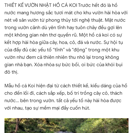
THIẾT KẾ VƯỜN NHẬT HỒ CÁ KOI Trước hết đó là hồ
nước mang hương sắc tươi mát cho khu vườn hài hòa với
nét vẽ sân vườn từ phong thủy tới nghệ thuật. Mặt nước
trong vườn cảnh dù yên tĩnh hay tuôn chảy đều gợi lên
một không gian nên thơ quyến rũ. Một hồ cá koi có sự
kết hợp hài hòa giữa cây, hoa, cỏ, đá và nước. Sự hội tụ
của đầy đủ các yếu tố “tĩnh” và “động” trong một khu
vườn như đem cả thiên nhiên thu nhỏ lại trong không
gian nhà bạn. Xóa nhòa sự bức bối, oi bức của khói bụi
đô thị.
Mẫu hồ cá Koi hiện đại từ cách thiết kế, kiểu dáng của hồ
cho đến lối đi, cách sắp xếp, bố trí trồng cây cỏ, thách
nước… bên trong vườn. tất cả yếu tố này hài hòa được
với nhau, tạo sự mềm mại đầy cuốn hút.