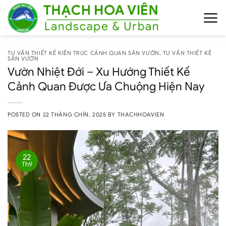
Skip
to
content
TƯ VẤN THIẾT KẾ KIẾN TRÚC CẢNH QUAN SÂN VƯỜN
,
TƯ VẤN THIẾT KẾ
SÂN VƯỜN
Vườn Nhiệt Đới – Xu Hướng Thiết Kế
Cảnh Quan Được Ưa Chuộng Hiện Nay
POSTED ON
22 THÁNG CHÍN, 2025
BY
THACHHOAVIEN
22
Th9