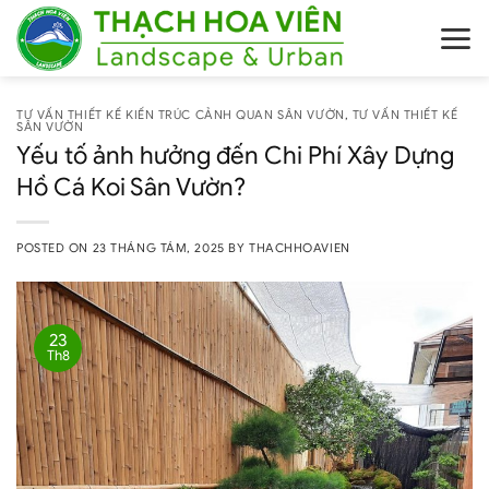
Skip
to
content
TƯ VẤN THIẾT KẾ KIẾN TRÚC CẢNH QUAN SÂN VƯỜN
,
TƯ VẤN THIẾT KẾ
SÂN VƯỜN
Yếu tố ảnh hưởng đến Chi Phí Xây Dựng
Hồ Cá Koi Sân Vườn?
POSTED ON
23 THÁNG TÁM, 2025
BY
THACHHOAVIEN
23
Th8