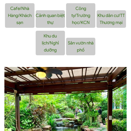
Cafe/Nhà
Công
Hàng/Khách
Cảnh quan biệt
ty/Trường
Khu dân cư/TT
sạn
thự
học/KCN
Thương mại
Khu du
lịch/Nghỉ
Sân vườn nhà
dưỡng
phố