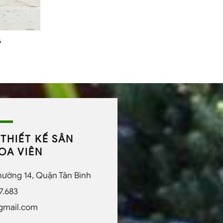
G
THIẾT KẾ SÂN
OA VIÊN
Phường 14, Quận Tân Bình
7.683
gmail.com