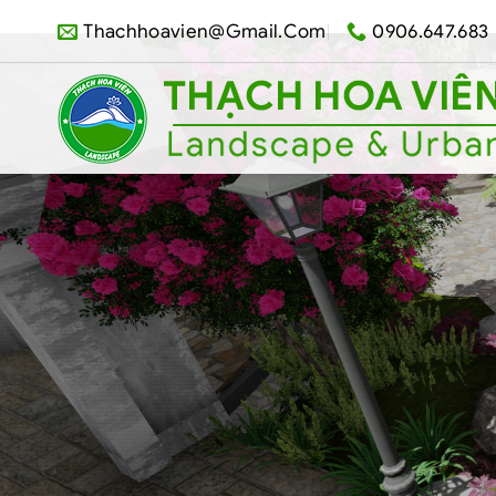
Skip
Thachhoavien@gmail.com
0906.647.683
to
content