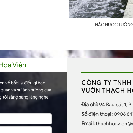
THÁC NƯỚC TƯỜN
 Hoa Viên
CÔNG TY TNHH 
n về bất kỳ điều gì bạn
VƯỜN THẠCH H
h quan và sự ảnh hưởng của
 tôi sẵng sàng lắng nghe
Địa chỉ:
94 Bàu cát 1, 
Số điện thoại:
0906.64
Email:
thachhoavien@