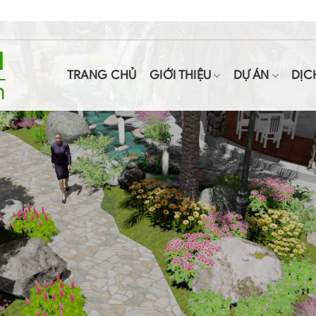
TRANG CHỦ
GIỚI THIỆU
DỰ ÁN
DỊC