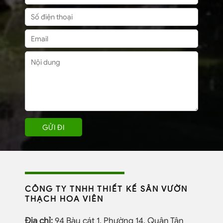
CÔNG TY TNHH THIẾT KẾ SÂN VƯỜN
THẠCH HOA VIÊN
Địa chỉ:
94 Bàu cát 1, Phường 14, Quận Tân